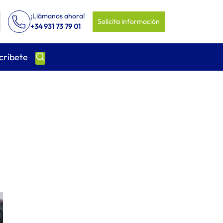
¡Llámanos ahora!
Solicita información
+34 931 73 79 01
críbete