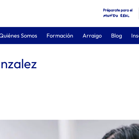
Préparate para el
mundo real
Quiénes Somos
Formación
Arraigo
Blog
Ins
nzalez
cia tu arraigo socioformativo