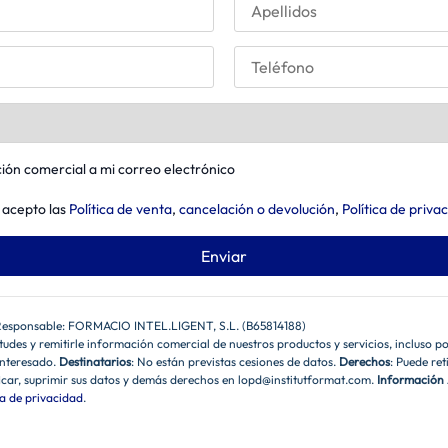
ión comercial a mi correo electrónico
 acepto las
Política de venta
,
cancelación o devolución
,
Política de priva
 Responsable: FORMACIO INTEL.LIGENT, S.L. (B65814188)
itudes y remitirle información comercial de nuestros productos y servicios, incluso p
interesado.
Destinatarios
: No están previstas cesiones de datos.
Derechos
: Puede re
icar, suprimir sus datos y demás derechos en lopd@institutformat.com.
Información 
ca de privacidad
.