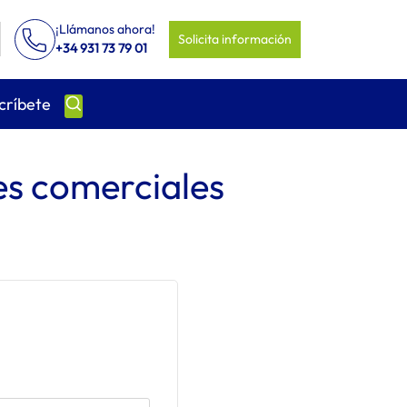
¡Llámanos ahora!
Solicita información
+34 931 73 79 01
críbete
es comerciales