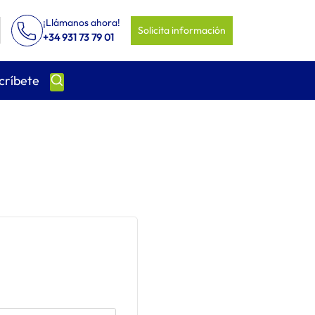
¡Llámanos ahora!
Solicita información
+34 931 73 79 01
críbete