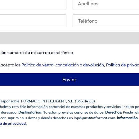
ión comercial a mi correo electrónico
 acepto las
Política de venta
,
cancelación o devolución
,
Política de priva
 Responsable: FORMACIO INTEL.LIGENT, S.L. (B65814188)
itudes y remitirle información comercial de nuestros productos y servicios, incluso p
interesado.
Destinatarios
: No están previstas cesiones de datos.
Derechos
: Puede re
icar, suprimir sus datos y demás derechos en lopd@institutformat.com.
Información 
ca de privacidad
.