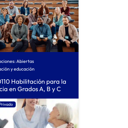
pciones: Abiertas
ción y educación
10 Habilitación para la
ia en Grados A, B y C
Privado