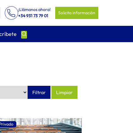
¡Llámanos ahora!
Solicita información
+34 931 73 79 01
críbete
Privado