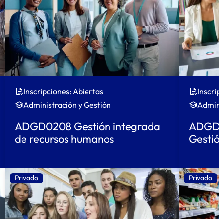
Inscripciones: Abiertas
Inscri
Administración y Gestión
Admin
ADGD0208 Gestión integrada
ADGD0
de recursos humanos
Gestió
Privado
Privado