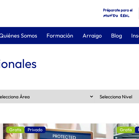
Préparate para el
mundo real
Quiénes Somos
Formación
Arraigo
Blog
Ins
ionales
Gratis
Privado
Gratis