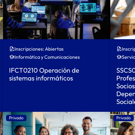
Inscripciones: Abiertas
Inscri
Informática y Comunicaciones
Servic
IFCT0210 Operación de
SSCS0
sistemas informáticos
Profes
Socios
Depend
Social
Privado
Privado