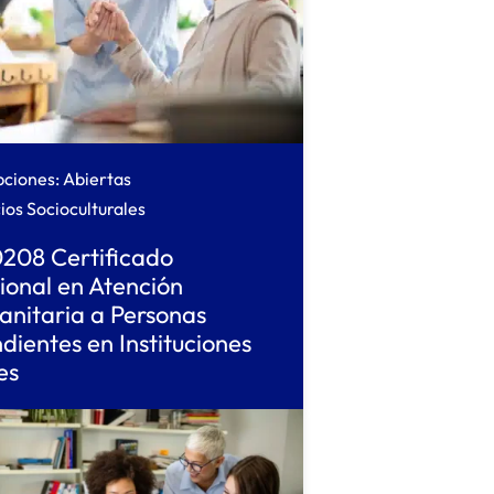
pciones: Abiertas
ios Socioculturales
208 Certificado
ional en Atención
anitaria a Personas
ientes en Instituciones
es