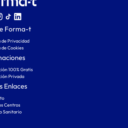
e Forma-t
a de Privacidad
a de Cookies
aciones
ión 100% Gratis
ión Privada
s Enlaces
to
os Centros
to Sanitario