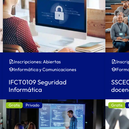
Inscripciones: Abiertas
Inscri
Informática y Comunicaciones
Forma
IFCT0109 Seguridad
SSCE01
Informática
docenc
Gratis
Privado
Gratis